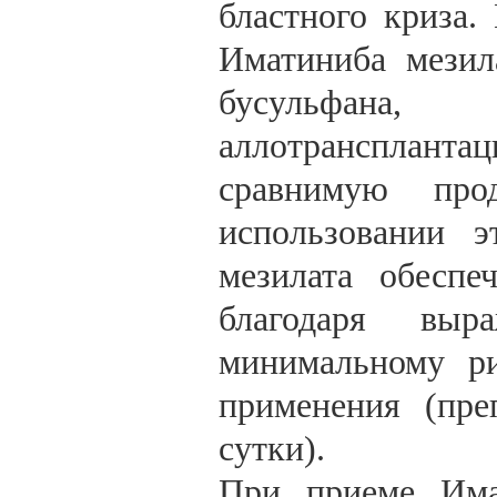
бластного криза.
Иматиниба мезил
бусульфана,
аллотрансплантаци
сравнимую про
использовании э
мезилата обеспе
благодаря выра
минимальному ри
применения (пре
сутки).
При приеме Имат