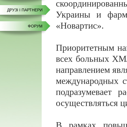
скоординиров
ДРУЗІ І ПАРТНЕРИ
Украины и фарм
«Новартис».
ФОРУМ
Приоритетным на
всех больных ХМ
направлением явл
международных с
подразумевает р
осуществляться ц
В рамках повыш