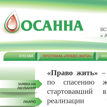
ВС
« 
ХТО МИ
ПРОГРАМА «ПРАВО ЖИТИ»
НО
«Право жить»
– 
по спасению 
ЗАЯВКА НА
ЛІКУВАННЯ
стартовавший 
реализации 
ЛIКАРЮ