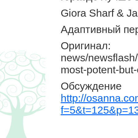
Giora Sharf & J
Адаптивный пе
Оригинал: h
news/newsflash/
most-potent-but
Обсуж
http://osanna.c
f=5&t=125&p=1