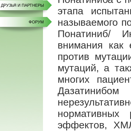
ДРУЗЬЯ И ПАРТНЕРЫ
этапа испыта
называемого п
ФОРУМ
Понатиниб/ И
внимания как 
против мутаци
мутаций, а та
многих пациен
Дазатиниб
нерезультатив
нормативных 
эффектов, ХМЛ