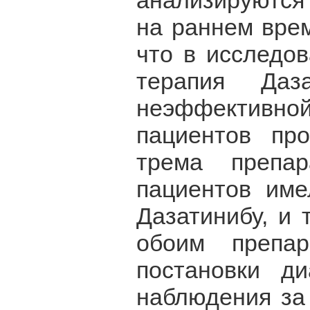
анализируются
на раннем вре
что в исследо
терапия Даз
неэффективной
пациентов пр
трема препа
пациентов име
Дазатинибу, и
обоим препа
постановки д
наблюдения за