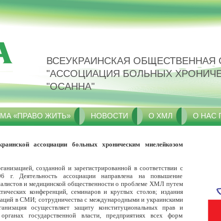
ВСЕУКРАИНСКАЯ ОБЩЕСТВЕННАЯ 
"АССОЦИАЦИЯ БОЛЬНЫХ ХРОНИЧ
"ОСАННА"
МА «ПРАВО ЖИТЬ»
НОВОСТИ
О ХМЛ
О НАС
краинской ассоциации больных хроническим миелейкозом
ганизацией, созданной и зарегистрированной в соответствии с
06 г. Деятельность ассоциации направлена на повышение
иалистов и медицинской общественности о проблеме ХМЛ путем
тических конференций, семинаров и круглых столов; издания
аций в СМИ; сотрудничества с международными и украинскими
ганизация осуществляет защиту конституциональных прав и
органах государственной власти, предприятиях всех форм