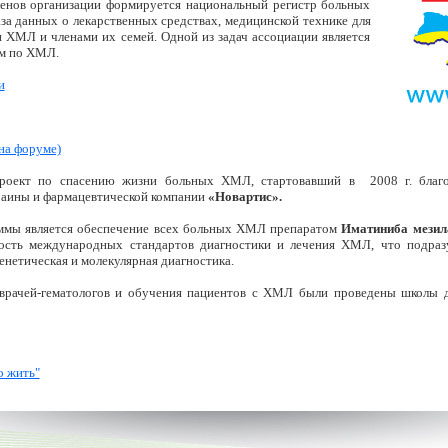
членов организации формируется национальный регистр больных
за данных о лекарственных средствах, медицинской технике для
 ХМЛ и членами их семей. Одной из задач ассоциации является
м по ХМЛ.
и
на форуме)
проект по спасению жизни больных ХМЛ, стартовавший в
2008 г
. бла
аины и фармацевтической компании
«Новартис».
ммы является обеспечение всех больных ХМЛ препаратом
Иматиниба мезил
ность международных стандартов диагностики и лечения ХМЛ, что подразу
нетическая и молекулярная диагностика.
врачей-гематологов и обучения пациентов с ХМЛ были проведены школы дл
о жить"